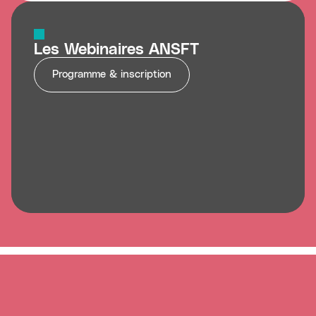
Les Webinaires ANSFT
Programme & inscription
L'association
Sage-
Journées
Actualités
Contact
Adhésion
femme
d'étude
de PMI